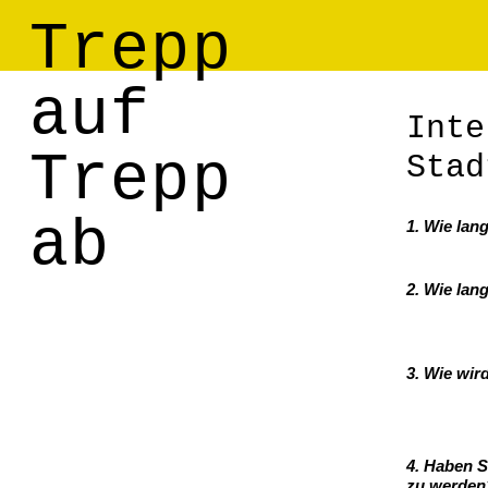
Trepp
auf
Inte
Trepp
Stad
ab
1. Wie lan
2. Wie lan
3. Wie wi
4. Haben 
zu werden