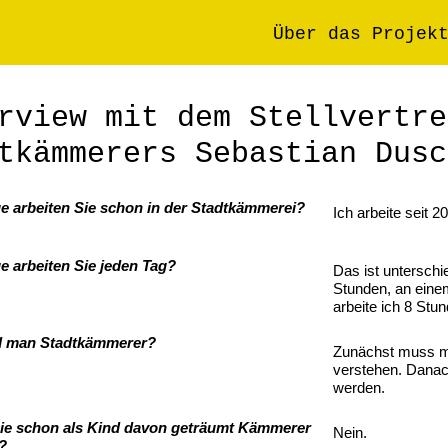
Über das Projek
rview mit dem Stellvertre
tkämmerers Sebastian Dusc
ge arbeiten Sie schon in der Stadtkämmerei?
Ich arbeite seit 2
ge arbeiten Sie jeden Tag?
Das ist unterschi
Stunden, an eine
arbeite ich 8 Stu
rd man Stadtkämmerer?
Zunächst muss m
verstehen. Dana
werden.
Sie schon als Kind davon geträumt Kämmerer
Nein.
?