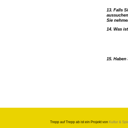
13. Falls 
aussuchen
Sie nehme
14. Was is
15. Haben 
Trepp auf Trepp ab ist ein Projekt von
Kultur & Spi