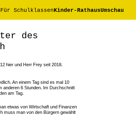
t
Für Schulklassen
Kinder-RathausUmschau
ter des
h
012 hier und Herr Frey seit 2018.
edlich. An einem Tag sind es mal 10
m anderen 6 Stunden. Im Durchschnitt
nden am Tag.
an etwas von Wirtschaft und Finanzen
ch muss man von den Bürgern gewählt