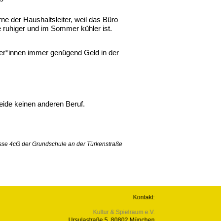
ne der Haushaltsleiter, weil das Büro
e ruhiger und im Sommer kühler ist.
r*innen immer genügend Geld in der
eide keinen anderen Beruf.
asse 4cG der Grundschule an der Türkenstraße
Kontakt:
Kultur & Spielraum e.V.
Ursulastraße 5,
80802 München