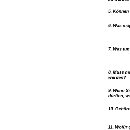
5. Können 
6. Was mög
7. Was tun
8. Muss m
werden?
9. Wenn Si
dürften, w
10. Gehöre
11. Wofür 