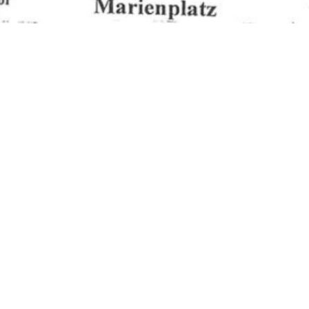
Trepp auf Trepp ab ist ein Projekt von
Kultur & Spielraum e.V.
, im Auftrag
der Landeshauptstadt München / Sozialreferat / Stadtjugendamt in
Kooperation mit der Rathausverwaltung
Kontakt:
Impressum
Kultur & Spielraum e.V.